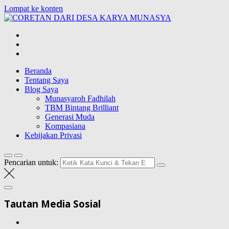
Lompat ke konten
CORETAN
DARI DESA
Blog Wong Ndeso yang ingin berbagi berbagai hal di sekitarnya
KARYA
MUNASYA
Beranda
Tentang Saya
Blog Saya
Munasyaroh Fadhilah
TBM Bintang Brilliant
Generasi Muda
Kompasiana
Kebijakan Privasi
Pencarian untuk:
Tautan Media Sosial