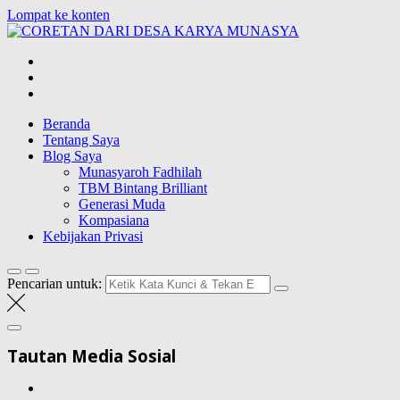
Lompat ke konten
CORETAN
DARI DESA
Blog Wong Ndeso yang ingin berbagi berbagai hal di sekitarnya
KARYA
MUNASYA
Beranda
Tentang Saya
Blog Saya
Munasyaroh Fadhilah
TBM Bintang Brilliant
Generasi Muda
Kompasiana
Kebijakan Privasi
Pencarian untuk:
Tautan Media Sosial