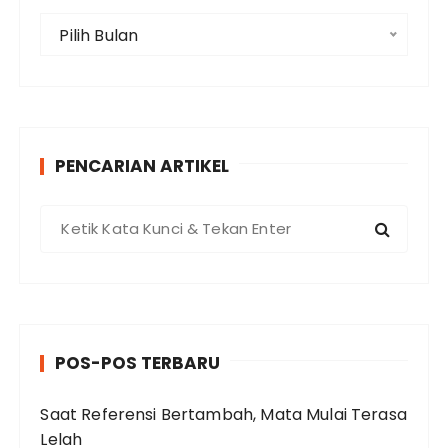
i
A
Pilih Bulan
r
s
i
p
PENCARIAN ARTIKEL
P
e
n
c
a
r
POS-POS TERBARU
i
a
Saat Referensi Bertambah, Mata Mulai Terasa
n
Lelah
u