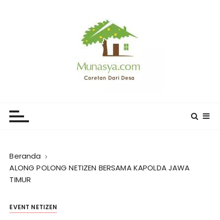
L
o
m
p
a
t
k
e
CORETAN DARI DESA KARYA
Blog Wong Ndeso yang ingin berbagi berbagai hal di
k
sekitarnya
MUNASYA
o
n
t
e
Beranda
n
ALONG POLONG NETIZEN BERSAMA KAPOLDA JAWA
TIMUR
EVENT NETIZEN