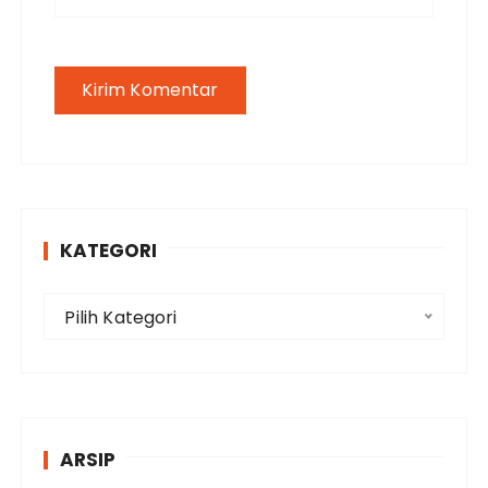
KATEGORI
K
Pilih Kategori
a
t
e
g
o
ARSIP
r