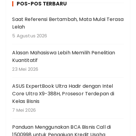
POS-POS TERBARU
i
a
Saat Referensi Bertambah, Mata Mulai Terasa
n
Lelah
u
n
5 Agustus 2026
t
u
Alasan Mahasiswa Lebih Memilih Penelitian
k
Kuantitatif
:
23 Mei 2026
ASUS ExpertBook Ultra Hadir dengan Intel
Core Ultra X9-388H, Prosesor Terdepan di
Kelas Bisnis
7 Mei 2026
Panduan Menggunakan BCA Bisnis Call di
1500998 untuk Pengajuan Kredit Usaha