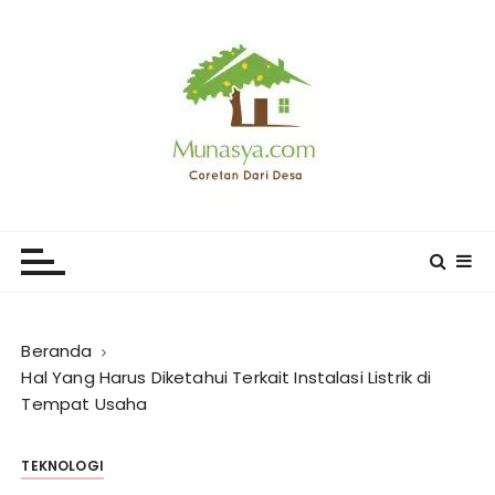
L
o
m
p
a
t
k
e
CORETAN DARI DESA KARYA
Blog Wong Ndeso yang ingin berbagi berbagai hal di
k
sekitarnya
MUNASYA
o
n
t
e
Beranda
n
Hal Yang Harus Diketahui Terkait Instalasi Listrik di
Tempat Usaha
TEKNOLOGI