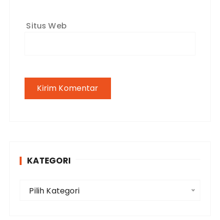
Situs Web
KATEGORI
K
Pilih Kategori
a
t