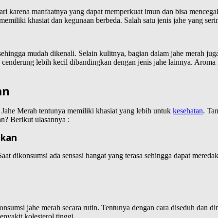
cari karena manfaatnya yang dapat memperkuat imun dan bisa mencegah
 memiliki khasiat dan kegunaan berbeda. Salah satu jenis jahe yang se
hingga mudah dikenali. Selain kulitnya, bagian dalam jahe merah jug
enderung lebih kecil dibandingkan dengan jenis jahe lainnya. Aroma ra
an
, Jahe Merah tentunya memiliki khasiat yang lebih untuk
kesehatan
. Ta
n? Berikut ulasannya :
okan
Saat dikonsumsi ada sensasi hangat yang terasa sehingga dapat mereda
gkonsumsi jahe merah secara rutin. Tentunya dengan cara diseduh dan
akit kolesterol tinggi.