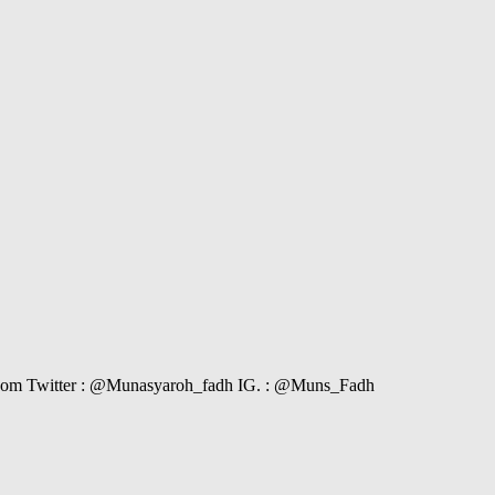
il.com Twitter : @Munasyaroh_fadh IG. : @Muns_Fadh