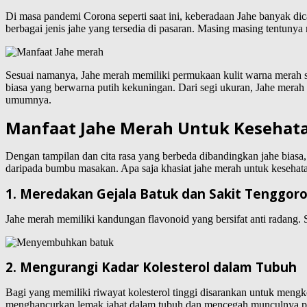
Di masa pandemi Corona seperti saat ini, keberadaan Jahe banyak di
berbagai jenis jahe yang tersedia di pasaran. Masing masing tentunya
Sesuai namanya, Jahe merah memiliki permukaan kulit warna merah se
biasa yang berwarna putih kekuningan. Dari segi ukuran, Jahe merah c
umumnya.
Manfaat Jahe Merah Untuk Kesehat
Dengan tampilan dan cita rasa yang berbeda dibandingkan jahe biasa
daripada bumbu masakan. Apa saja khasiat jahe merah untuk kesehata
1. Meredakan Gejala Batuk dan Sakit Tenggor
Jahe merah memiliki kandungan flavonoid yang bersifat anti radang. 
2. Mengurangi Kadar Kolesterol dalam Tubuh
Bagi yang memiliki riwayat kolesterol tinggi disarankan untuk men
menghancurkan lemak jahat dalam tubuh dan mencegah munculnya peny