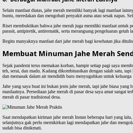
Selain manfaat diatas, jahe merah memiliki banyak lagi manfaat lainn
buntu, meredakan dan mengobati penyakit asma atau sesak napas. Sel
Riset membuktikan bahwa jahe merah juga memiliki manfaat untuk pelu
parasit, antipiretik, antirematik, serta merangsang pengeluaran geta
Begitu manyaknya manfaat dari jahe merah bagi kesehatan jika ditul
Membuat Minuman Jahe Merah Send
Sejak pandemi terus memakan korban, hampir setiap pagi saya membu
teh, serai, dan madu. Kadang dikombinasikan dengan salah satu, tap
dan memasak dalam air mendidih baru menyuguhkan untuk keluarga .
Jahe yang saya buat ini bukan jenis jahe merah, tapi jahe biasa yan
manfaatnya. Persediaan jahe merah di pasar desa saya amat sangat ter
merah di pasar tradisional desa.
Saat mendapatkan kiriman jahe merah Instan beberapa hari yang lal
selanjutnya gak perlu memikirkan lagi mendapatkan jahe dan mengol
sudah bisa dinikmati.