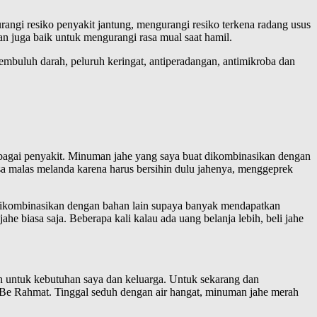
urangi resiko penyakit jantung, mengurangi resiko terkena radang usus
n juga baik untuk mengurangi rasa mual saat hamil.
embuluh darah, peluruh keringat, antiperadangan, antimikroba dan
rbagai penyakit. Minuman jahe yang saya buat dikombinasikan dengan
sa malas melanda karena harus bersihin dulu jahenya, menggeprek
ja dikombinasikan dengan bahan lain supaya banyak mendapatkan
e biasa saja. Beberapa kali kalau ada uang belanja lebih, beli jahe
h untuk kebutuhan saya dan keluarga. Untuk sekarang dan
 Be Rahmat. Tinggal seduh dengan air hangat, minuman jahe merah