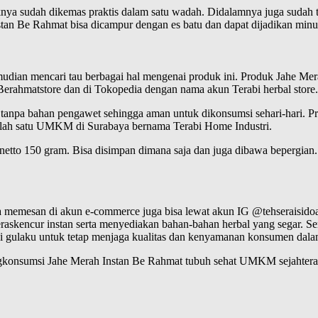
a sudah dikemas praktis dalam satu wadah. Didalamnya juga sudah ter
stan Be Rahmat bisa dicampur dengan es batu dan dapat dijadikan mi
dian mencari tau berbagai hal mengenai produk ini. Produk Jahe Merah
erahmatstore dan di Tokopedia dengan nama akun Terabi herbal store
s tanpa bahan pengawet sehingga aman untuk dikonsumsi sehari-hari. 
 salah satu UMKM di Surabaya bernama Terabi Home Industri.
n netto 150 gram. Bisa disimpan dimana saja dan juga dibawa bepergia
sa memesan di akun e-commerce juga bisa lewat akun IG @tehseraisido
beraskencur instan serta menyediakan bahan-bahan herbal yang segar. 
 gulaku untuk tetap menjaga kualitas dan kenyamanan konsumen dal
onsumsi Jahe Merah Instan Be Rahmat tubuh sehat UMKM sejahtera