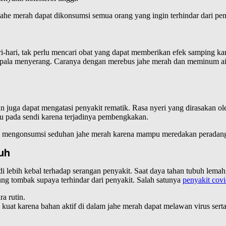
ahe merah dapat dikonsumsi semua orang yang ingin terhindar dari penya
ri-hari, tak perlu mencari obat yang dapat memberikan efek samping ka
 kepala menyerang. Caranya dengan merebus jahe merah dan meminum air
juga dapat mengatasi penyakit rematik. Rasa nyeri yang dirasakan oleh
aku pada sendi karena terjadinya pembengkakan.
utin mengonsumsi seduhan jahe merah karena mampu meredakan peradang
uh
lebih kebal terhadap serangan penyakit. Saat daya tahan tubuh lemah
ng tombak supaya terhindar dari penyakit. Salah satunya
penyakit cov
a rutin.
kuat karena bahan aktif di dalam jahe merah dapat melawan virus sert