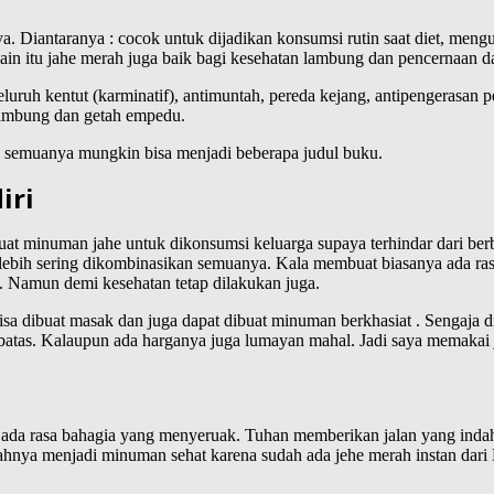
ya. Diantaranya : cocok untuk dijadikan konsumsi rutin saat diet, meng
ain itu jahe merah juga baik bagi kesehatan lambung dan pencernaan da
ruh kentut (karminatif), antimuntah, pereda kejang, antipengerasan p
h lambung dan getah empedu.
is semuanya mungkin bisa menjadi beberapa judul buku.
iri
at minuman jahe untuk dikonsumsi keluarga supaya terhindar dari be
i lebih sering dikombinasikan semuanya. Kala membuat biasanya ada ra
 Namun demi kesehatan tetap dilakukan juga.
g bisa dibuat masak dan juga dapat dibuat minuman berkhasiat . Senga
batas. Kalaupun ada harganya juga lumayan mahal. Jadi saya memakai jah
u, ada rasa bahagia yang menyeruak. Tuhan memberikan jalan yang inda
ahnya menjadi minuman sehat karena sudah ada jehe merah instan dari