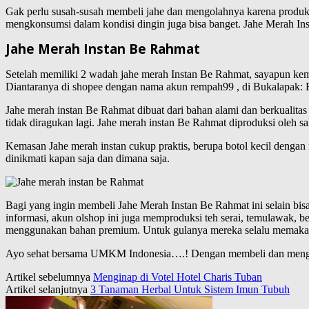
Gak perlu susah-susah membeli jahe dan mengolahnya karena produkny
mengkonsumsi dalam kondisi dingin juga bisa banget. Jahe Merah In
Jahe Merah Instan Be Rahmat
Setelah memiliki 2 wadah jahe merah Instan Be Rahmat, sayapun kemu
Diantaranya di shopee dengan nama akun rempah99 , di Bukalapak: B
Jahe merah instan Be Rahmat dibuat dari bahan alami dan berkualita
tidak diragukan lagi. Jahe merah instan Be Rahmat diproduksi oleh
Kemasan Jahe merah instan cukup praktis, berupa botol kecil denga
dinikmati kapan saja dan dimana saja.
Bagi yang ingin membeli Jahe Merah Instan Be Rahmat ini selain bi
informasi, akun olshop ini juga memproduksi teh serai, temulawak, 
menggunakan bahan premium. Untuk gulanya mereka selalu memakai
Ayo sehat bersama UMKM Indonesia….! Dengan membeli dan mengk
Artikel sebelumnya
Menginap di Votel Hotel Charis Tuban
Artikel selanjutnya
3 Tanaman Herbal Untuk Sistem Imun Tubuh