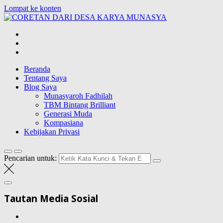
Lompat ke konten
CORETAN DAR
Blog Wong Ndeso yang ingin berbagi berbagai hal di sekitarnya
Beranda
Tentang Saya
Blog Saya
Munasyaroh Fadhilah
TBM Bintang Brilliant
Generasi Muda
Kompasiana
Kebijakan Privasi
Pencarian untuk:
Tautan Media Sosial