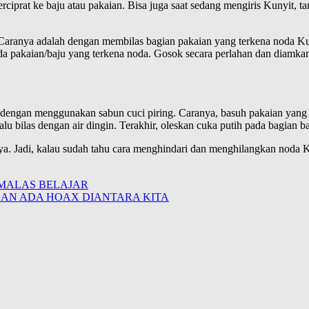
iprat ke baju atau pakaian. Bisa juga saat sedang mengiris Kunyit, t
. Caranya adalah dengan membilas bagian pakaian yang terkena noda K
a pakaian/baju yang terkena noda. Gosok secara perlahan dan diamkan 
 dengan menggunakan sabun cuci piring. Caranya, basuh pakaian yang 
lu bilas dengan air dingin. Terakhir, oleskan cuka putih pada bagian ba
Jadi, kalau sudah tahu cara menghindari dan menghilangkan noda Kunyit
MALAS BELAJAR
GAN ADA HOAX DIANTARA KITA