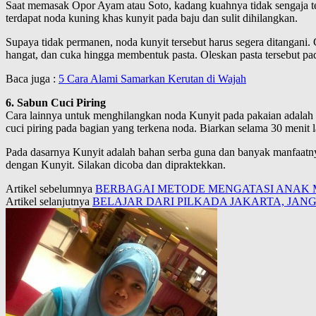
Saat memasak Opor Ayam atau Soto, kadang kuahnya tidak sengaja terc
terdapat noda kuning khas kunyit pada baju dan sulit dihilangkan.
Supaya tidak permanen, noda kunyit tersebut harus segera ditangani
hangat, dan cuka hingga membentuk pasta. Oleskan pasta tersebut pad
Baca juga :
5 Cara Alami Samarkan Kerutan di Wajah
6. Sabun Cuci Piring
Cara lainnya untuk menghilangkan noda Kunyit pada pakaian adalah
cuci piring pada bagian yang terkena noda. Biarkan selama 30 menit la
Pada dasarnya Kunyit adalah bahan serba guna dan banyak manfaatnya. 
dengan Kunyit. Silakan dicoba dan dipraktekkan.
Artikel sebelumnya
BERBAGAI METODE MENGATASI ANAK 
Artikel selanjutnya
BELAJAR DARI PILKADA JAKARTA, JAN