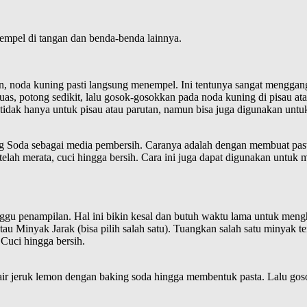
empel di tangan dan benda-benda lainnya.
noda kuning pasti langsung menempel. Ini tentunya sangat mengganggu,
, potong sedikit, lalu gosok-gosokkan pada noda kuning di pisau atau
i tidak hanya untuk pisau atau parutan, namun bisa juga digunakan untuk 
ng Soda sebagai media pembersih. Caranya adalah dengan membuat past
lah merata, cuci hingga bersih. Cara ini juga dapat digunakan untuk
gu penampilan. Hal ini bikin kesal dan butuh waktu lama untuk mengh
u Minyak Jarak (bisa pilih salah satu). Tuangkan salah satu minyak te
 Cuci hingga bersih.
air jeruk lemon dengan baking soda hingga membentuk pasta. Lalu gos