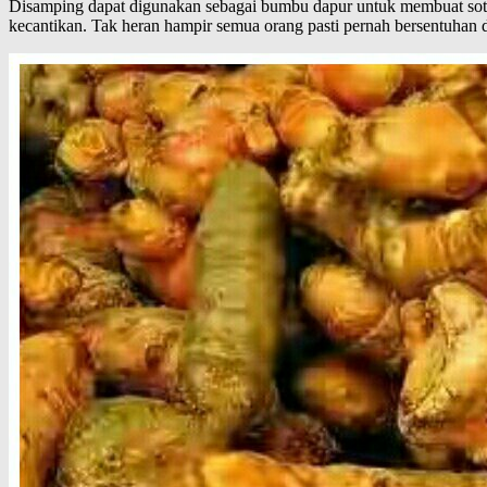
Disamping dapat digunakan sebagai bumbu dapur untuk membuat soto, 
kecantikan. Tak heran hampir semua orang pasti pernah bersentuhan d