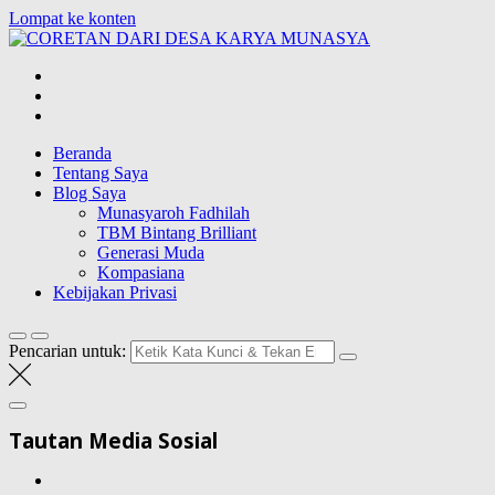
Lompat ke konten
CORETAN DAR
Blog Wong Ndeso yang ingin berbagi berbagai hal di sekitarnya
Beranda
Tentang Saya
Blog Saya
Munasyaroh Fadhilah
TBM Bintang Brilliant
Generasi Muda
Kompasiana
Kebijakan Privasi
Pencarian untuk:
Tautan Media Sosial