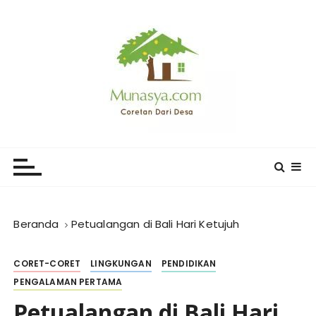
L
o
m
p
a
t
k
e
CORETAN DARI DESA KARYA
Blog Wong Ndeso yang ingin berbagi berbagai hal di
k
sekitarnya
MUNASYA
o
n
t
e
Beranda
Petualangan di Bali Hari Ketujuh
n
CORET-CORET
LINGKUNGAN
PENDIDIKAN
PENGALAMAN PERTAMA
Petualangan di Bali Hari