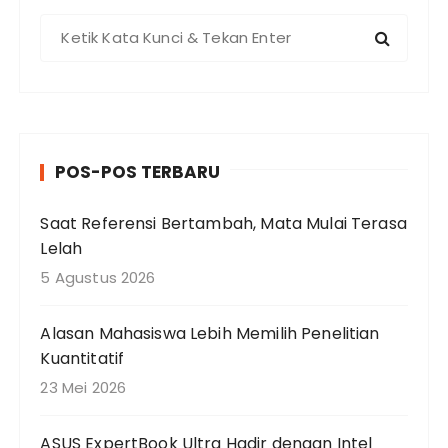
P
e
n
c
a
r
POS-POS TERBARU
i
a
Saat Referensi Bertambah, Mata Mulai Terasa
n
Lelah
u
n
5 Agustus 2026
t
u
Alasan Mahasiswa Lebih Memilih Penelitian
k
Kuantitatif
:
23 Mei 2026
ASUS ExpertBook Ultra Hadir dengan Intel