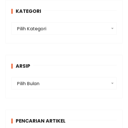
KATEGORI
K
Pilih Kategori
a
t
e
g
o
ARSIP
r
i
A
Pilih Bulan
r
s
i
p
PENCARIAN ARTIKEL