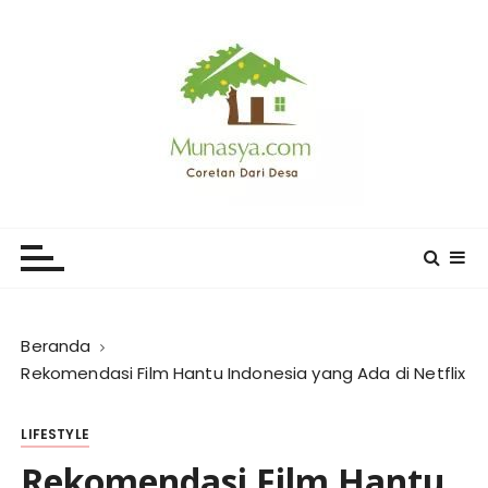
L
o
m
p
a
t
k
e
CORETAN DARI DESA KARYA
Blog Wong Ndeso yang ingin berbagi berbagai hal di
k
sekitarnya
MUNASYA
o
n
t
e
Beranda
n
Rekomendasi Film Hantu Indonesia yang Ada di Netflix
LIFESTYLE
Rekomendasi Film Hantu